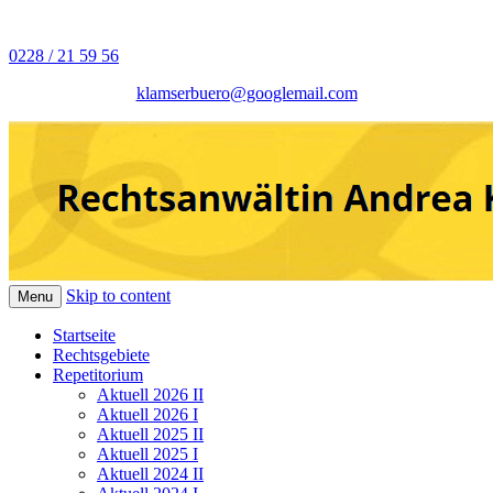
0228 / 21 59 56
Juristisches Repetitorium Andrea
Rechtsanwältin Andrea
Klamser Bonn
klamserbuero@googlemail.com
Klamser
Skip to content
Menu
Startseite
Rechtsgebiete
Repetitorium
Aktuell 2026 II
Aktuell 2026 I
Aktuell 2025 II
Aktuell 2025 I
Aktuell 2024 II