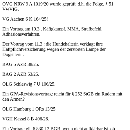
OVG NRW 9 A 1019/20 wurde geprüft, d.h. die Folge, § 51
VwVfG.
VG Aachen 6 K 164/25!
Ein Vortrag am 19.3., Käfigkampf, MMA, Strafbefehl,
Adhäsionsverfahren.
Der Vortrag vom 11.3.: die Hundehalterin verklagt ihre
Haftpflichtversicherung wegen der zerstörten Lampe der
Dogsitterin.
BAG 5 AZR 38/25.
BAG 2 AZR 53/25.
OLG Schleswig 7 U 106/25.
Ein GPA-Revisionsvortrag: reicht für § 252 StGB ein Rudern mit
den Armen?
OLG Hamburg 1 ORs 13/25.
VGH Kassel 8 B 406/26.
Ein Vortrag: gilt § 830 I 2 BGB, wenn nicht aufklärbar ist, ob