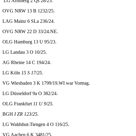
LG Arnsberg 2 Qs 28/25.
OVG NRW 13 B 1232/25.
LAG Mainz 6 SLa 236/24.
OVG NRW 22 D 33/24.NE.
OLG Hamburg 13 U 95/23.
LG Landau 3 O 10/25.
AG Rheine 14 C 194/24.
LG Köln
15 S 17/25.
VG Wiesbaden 3 K 1799/19.WI war Vortrag.
LG Düsseldorf 9a O 382/24.
OLG Frankfurt
11 U 9/25.
BGH
I ZR 123/25.
LG Waldshut-Tiengen 4 O 116/25.
VG Aachen 6 K 3481/25.