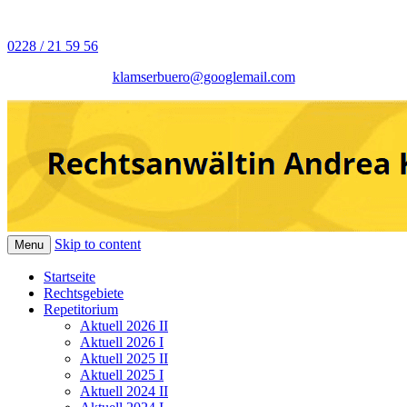
0228 / 21 59 56
Juristisches Repetitorium Andrea
Rechtsanwältin Andrea
Klamser Bonn
klamserbuero@googlemail.com
Klamser
Skip to content
Menu
Startseite
Rechtsgebiete
Repetitorium
Aktuell 2026 II
Aktuell 2026 I
Aktuell 2025 II
Aktuell 2025 I
Aktuell 2024 II